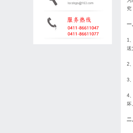
为
究
一
1
送
2
3
4
坏
二