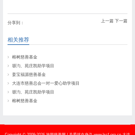
上一篇
下一篇
分享到：
相关推荐
榕树慈善基金
塬汮、苑庄凯助学项目
姜宝福源慈善基金
大连市慈善总会一对一爱心助学项目
塬汮、苑庄凯助学项目
榕树慈善基金
Copyright © 2009-2026 旅顺慈善网 | 关爱就在身边 www.lscf.org.cn 大连