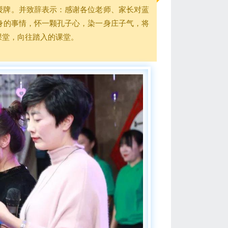
授牌。并致辞表示：感谢各位老师、家长对蓝
身的事情，怀一颗孔子心，染一身庄子气，将
课堂，向往踏入的课堂。