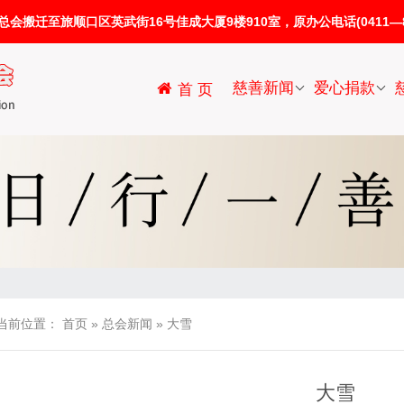
迁至旅顺口区英武街16号佳成大厦9楼910室，原办公电话(0411—86
慈善新闻
爱心捐款
首 页
当前位置：
首页
»
总会新闻
»
大雪
大雪