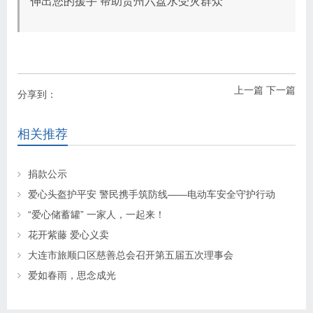
伸出您的援手 帮助贵州六盘水受灾群众
上一篇
下一篇
分享到：
相关推荐
捐款公示
爱心头盔护平安 警民携手筑防线——电动车安全守护行动
“爱心储蓄罐” 一家人，一起来！
花开紫藤 爱心义卖
大连市旅顺口区慈善总会召开第五届五次理事会
爱如春雨，思念成光