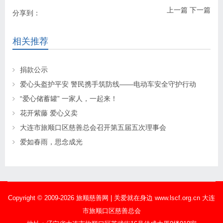
上一篇
下一篇
分享到：
相关推荐
捐款公示
爱心头盔护平安 警民携手筑防线——电动车安全守护行动
“爱心储蓄罐” 一家人，一起来！
花开紫藤 爱心义卖
大连市旅顺口区慈善总会召开第五届五次理事会
爱如春雨，思念成光
Copyright © 2009-2026 旅顺慈善网 | 关爱就在身边 www.lscf.org.cn 大连
市旅顺口区慈善总会