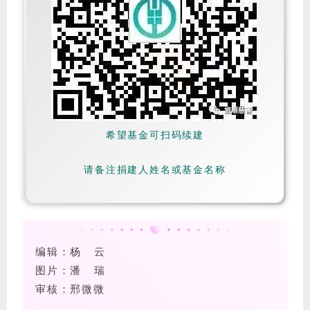
希望基金可扫码续建
请备注捐建人姓名或基金名称
编辑：杨 云
图片
：
潘
瑞
审核：邢微微