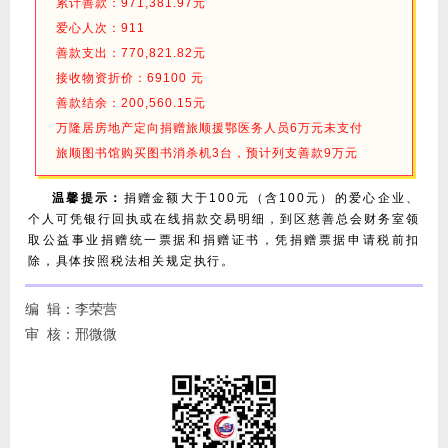
累计善款：971,381.97元
爱心人次：911
善款支出：770,821.82元
接收物资折价：69100 元
善款结余：200,560.15元
万隆居房地产定向捐赠旅顺援鄂医务人员6万元未支付
旅顺图书馆购买图书消杀机3台，预计列支善款9万元
温馨提示：
捐赠金额大于100元（含100元）的爱心企业、
个人可凭银行回执或在线捐款交易明细，到区慈善总会财务室领
取公益事业捐赠统一票据和捐赠证书，凭捐赠票据申请税前扣
除，具体按照税法相关规定执行。
编 辑：李荣营
审 核：邢微微