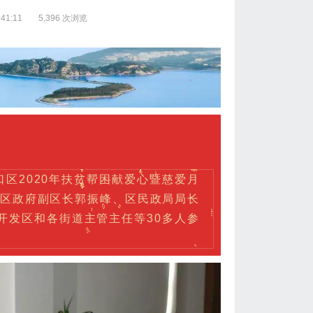
41:11
5,396 次浏览
口区2020年扶贫帮困献爱心暨慈爱月
。区政府副区长郭振峰、区民政局局长
开发区和各街道主管主任等30多人参