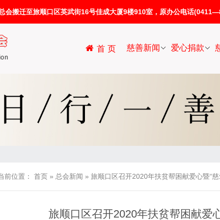
迁至旅顺口区英武街16号佳成大厦9楼910室，原办公电话(0411—86
慈善新闻
爱心捐款
首 页
当前位置：
首页
»
总会新闻
»
旅顺口区召开2020年扶贫帮困献爱心暨“慈
旅顺口区召开2020年扶贫帮困献爱