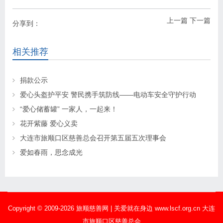
上一篇
下一篇
分享到：
相关推荐
捐款公示
爱心头盔护平安 警民携手筑防线——电动车安全守护行动
“爱心储蓄罐” 一家人，一起来！
花开紫藤 爱心义卖
大连市旅顺口区慈善总会召开第五届五次理事会
爱如春雨，思念成光
Copyright © 2009-2026 旅顺慈善网 | 关爱就在身边 www.lscf.org.cn 大连
市旅顺口区慈善总会