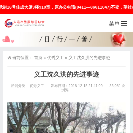
大厦9楼910室，原办公电话(0411—86611047)不变，望社会大
菜单
当前位置：
首页
»
优秀义工
»
义工沈久洪的先进事迹
义工沈久洪的先进事迹
所属分类：
优秀义工
发布日期：2018-12-15 21:41:09
33,081 次
浏览