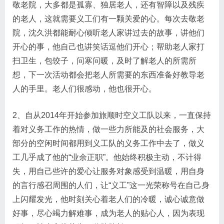
敬老院，大多都是孤寡、独居老人，还有智障以及残疾
的老人，这就需要义工们有一颗关爱的心。每次去敬老
院，沈久洪都能耐心倾听老人家讲过去的故事，讲他们
开心的事，他自己也讲笑话逗他们开心；帮助老人家打
扫卫生，包饺子，问寒问暖，及时了解老人的所需所
想，下一次活动都会把老人所需要的东西准备好教导老
人的手里。老人们很感动，他也很开心。
2、自从2014年开始参加旅顺时空义工队以来，一直保持
着对义务工作的热情，做一些力所能及的社会服务，大
部分的空闲时间都用到义工队的义务工作中去了，做义
工几乎成了他的“业余正职”。他始终积极主动，不计得
失，用自己些许的爱心让服务对象感受到温暖，用自身
的言行感召周围的人们，让“义工”这一光荣称号在自己身
上闪耀发光，他时刻关心着老人们的冷暖，诚心诚意做
好事，尽心竭力解难事，成为老人的贴心人，因为表现