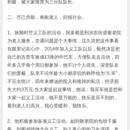
积极，被大家推荐为三分队队长。
二、尽己所能，奉献老人，回报社会。
1、旅顺时空义工队的活动，很多都是到涉农街道敬老院
为老人服务，交通问题是个大事情，沈久洪把这件事看
在眼里记在心中，2014年加入义工队以后，毅然决定把
自己的吉普车换成13座的中巴车，方便队友去活动，四
年多几乎每个周日都参加，他不计个人得失，深受队友
们的爱戴，队里不论年龄大小都亲切的称呼他为“久哥”，
不完全统计，四年来燃油的投入和推掉的私活，经济损
失大约3万元.当大家提起这事情，他说：我买车就是想和
大家一起义工活动，钱不是万能的，快乐是买不到的，
看到老人们高兴，我心里暖和，我快乐。
2、他积极参加各项义工活动。如到敬老院的包饺子服
务、到图书馆做文化义工、到儿童公园的卫生清理、发