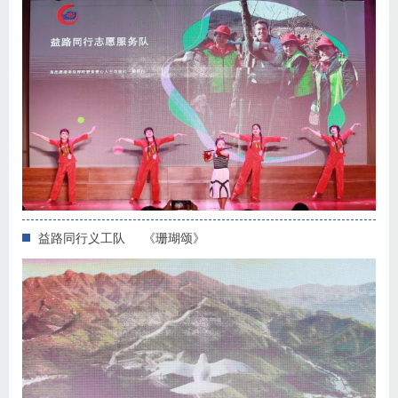
益路同行义工队 《珊瑚颂》