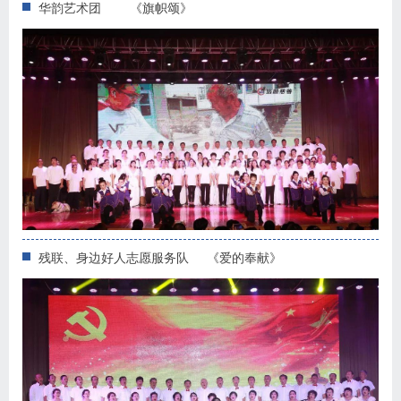
华韵艺术团 《旗帜颂》
残联、身边好人志愿服务队 《爱的奉献》