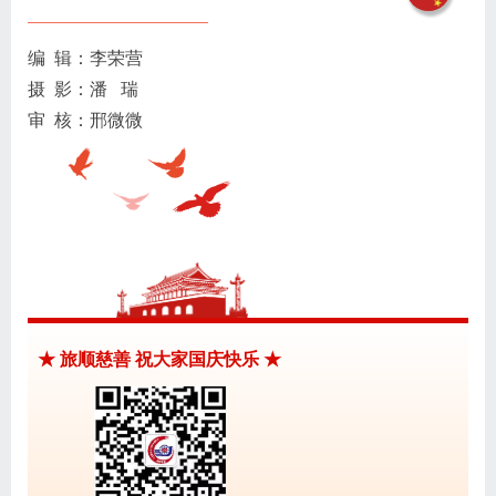
编 辑：李荣营
摄 影：潘 瑞
审 核：邢微微
★ 旅顺慈善 祝大家国庆快乐 ★