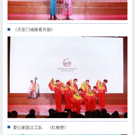
《天安门城楼看升旗》
爱心家园义工队 《红梅赞》