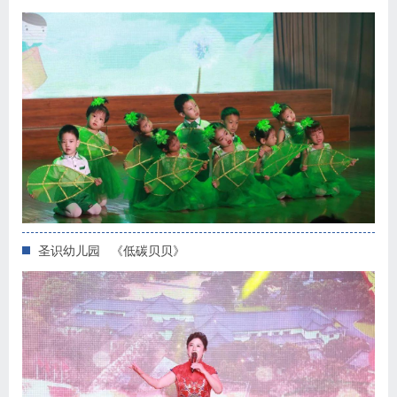
圣识幼儿园 《低碳贝贝》