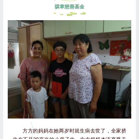
骐聿慈善基金
方方的妈妈在她两岁时就生病去世了，全家挤