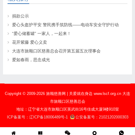
捐款公示
爱心头盔护平安 警民携手筑防线——电动车安全守护行动
“爱心储蓄罐” 一家人，一起来！
花开紫藤 爱心义卖
大连市旅顺口区慈善总会召开第五届五次理事会
爱如春雨，思念成光
Copyright © 2009-2026 旅顺慈善网 | 关爱就在身边 www.lscf.org.cn 大连
市旅顺口区慈善总会
地址：辽宁省大连市旅顺口区英武街16号佳成大厦9楼910室
ICP备案号：辽ICP备18006489号-1
公安备案号：21021202000303