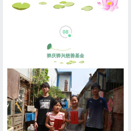
08
骅庆骅兴慈善基金