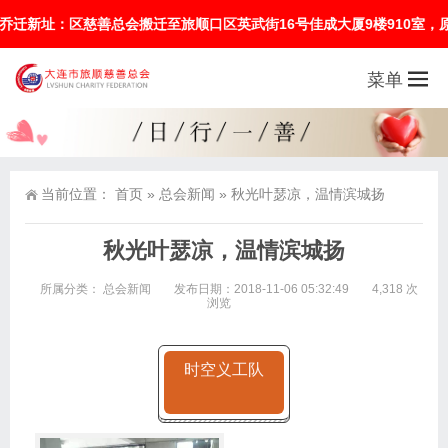
搬迁至旅顺口区英武街16号佳成大厦9楼910室，原办公电话(0411—8
菜单
当前位置：
首页
»
总会新闻
»
秋光叶瑟凉，温情滨城扬
秋光叶瑟凉，温情滨城扬
所属分类：
总会新闻
发布日期：2018-11-06 05:32:49
4,318 次
浏览
时空义工队