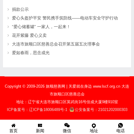
捐款公示
爱心头盔护平安 警民携手筑防线——电动车安全守护行动
“爱心储蓄罐” 一家人，一起来！
花开紫藤 爱心义卖
大连市旅顺口区慈善总会召开第五届五次理事会
爱如春雨，思念成光
Copyright © 2009-2026 旅顺慈善网 | 关爱就在身边 www.lscf.org.cn 大连
市旅顺口区慈善总会
地址：辽宁省大连市旅顺口区英武街16号佳成大厦9楼910室
ICP备案号：辽ICP备18006489号-1
公安备案号：21021202000303
首页
新闻
微信
地址
电话