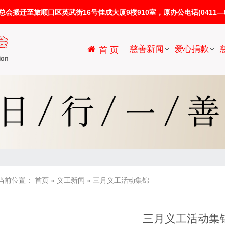
迁至旅顺口区英武街16号佳成大厦9楼910室，原办公电话(0411—86
慈善新闻
爱心捐款
首 页
当前位置：
首页
»
义工新闻
»
三月义工活动集锦
三月义工活动集