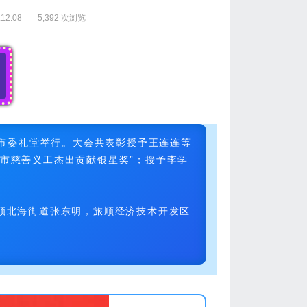
12:08
5,392 次浏览
连市委礼堂举行。大会共表彰授予王连连等
连市慈善义工杰出贡献银星奖”；授予李学
顺北海街道张东明，旅顺经济技术开发区