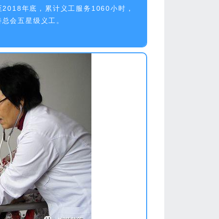
018年底，累计义工服务1060小时，
慈善总会五星级义工。