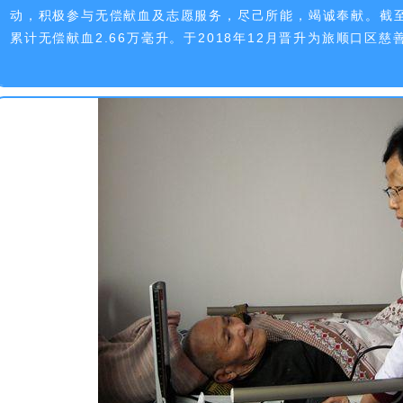
动，积极参与无偿献血及志愿服务，尽己所能，竭诚奉献。截至2
累计无偿献血2.66万毫升。于2018年12月晋升为旅顺口区