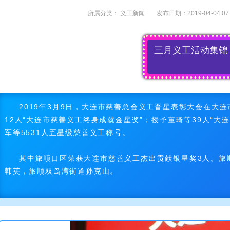
所属分类：
义工新闻
发布日期：2019-04-04 07:
三月义工活动集锦
2019年3月9日，大连市慈善总会义工晋星表彰大会在大
12人“大连市慈善义工终身成就金星奖”；授予董琦等39人“大
军等5531人五星级慈善义工称号。
其中旅顺口区荣获大连市慈善义工杰出贡献银星奖3人。旅
韩英，旅顺双岛湾街道孙克山。