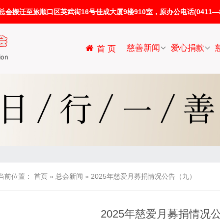
迁至旅顺口区英武街16号佳成大厦9楼910室，原办公电话(0411—86
慈善新闻
爱心捐款
首 页
当前位置：
首页
»
总会新闻
»
2025年慈爱月募捐情况公告（九）
2025年慈爱月募捐情况