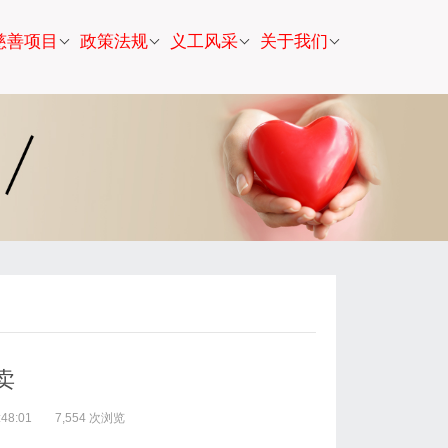
慈善项目
政策法规
义工风采
关于我们
卖
48:01
7,554 次浏览