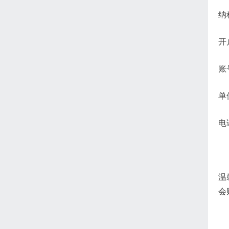
纳
开
账号
单
电
温
会