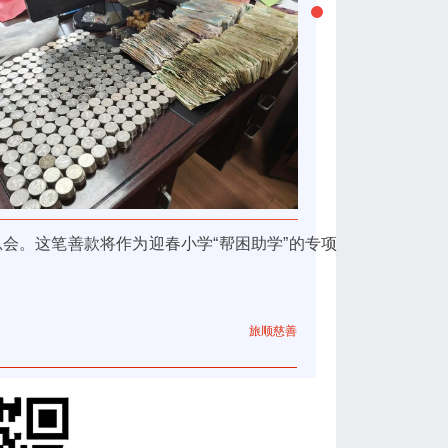
。这笔善款将作为迎春小学“帮困助学”的专项
旅顺慈善