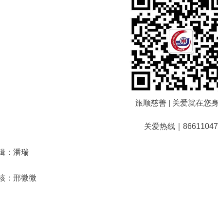
旅顺慈善 | 关爱就在您
关爱热线｜86611047
辑：潘瑞
核：邢微微