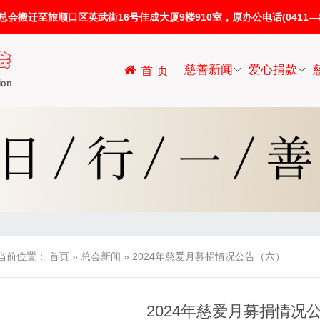
迁至旅顺口区英武街16号佳成大厦9楼910室，原办公电话(0411—86
慈善新闻
爱心捐款
首 页
当前位置：
首页
»
总会新闻
»
2024年慈爱月募捐情况公告（六）
2024年慈爱月募捐情况