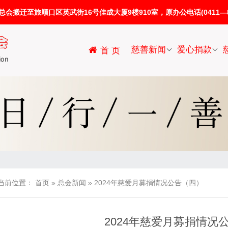
迁至旅顺口区英武街16号佳成大厦9楼910室，原办公电话(0411—86
慈善新闻
爱心捐款
首 页
当前位置：
首页
»
总会新闻
»
2024年慈爱月募捐情况公告（四）
2024年慈爱月募捐情况