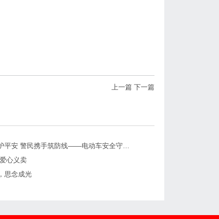
上一篇
下一篇
爱心头盔护平安 警民携手筑防线——电动车安全守护行动
 爱心义卖
，思念成光