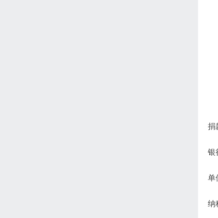
捐
银
单
纳