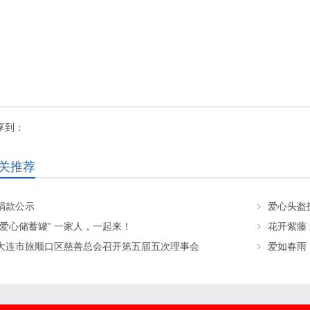
享到：
关推荐
捐款公示
“爱心储蓄罐” 一家人，一起来！
花开紫藤
大连市旅顺口区慈善总会召开第五届五次理事会
爱如春雨