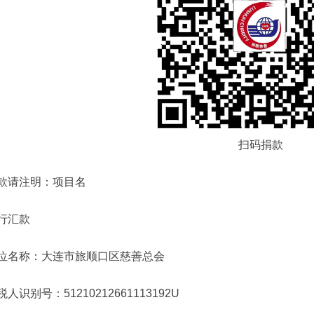
扫码捐款
款请注明：项目名
行汇款
位名称：大连市旅顺口区慈善总会
税人识别号：51210212661113192U