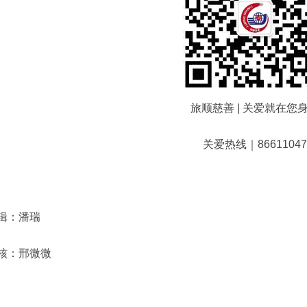
旅顺慈善 | 关爱就在您
关爱热线｜86611047
辑：潘瑞
核：邢微微