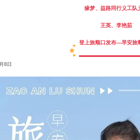
缘梦、益路同行义工队
王英、李艳茹
登上旅顺口发布—早安旅
1月8日