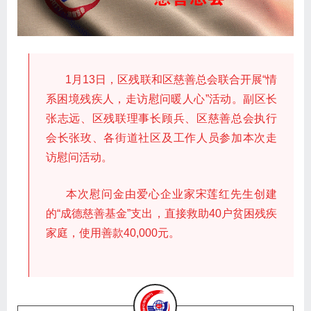
1月13日，区残联和区慈善总会联合开展“
情
系困境残疾人
，走访慰问暖人心
”活动。
副
区长
张志远、区残联理事长
顾兵
、区慈善总会执行
会长张玫、各街道
社
区
及工作人员参加本次走
访慰问活动。
本次慰问金由爱心企业家宋莲红先生创建
的“成德慈善基金
”支出
，直接救助40户
贫困残疾
家庭，
使用善款40,000元。