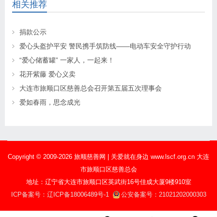
相关推荐
捐款公示
爱心头盔护平安 警民携手筑防线——电动车安全守护行动
“爱心储蓄罐” 一家人，一起来！
花开紫藤 爱心义卖
大连市旅顺口区慈善总会召开第五届五次理事会
爱如春雨，思念成光
Copyright © 2009-2026 旅顺慈善网 | 关爱就在身边 www.lscf.org.cn 大连
市旅顺口区慈善总会
地址：辽宁省大连市旅顺口区英武街16号佳成大厦9楼910室
ICP备案号：辽ICP备18006489号-1
公安备案号：21021202000303