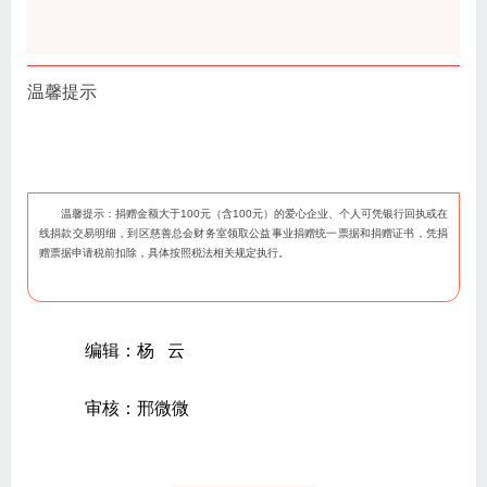
温馨提示
温馨提示：捐赠金额大于100元（含100元）的爱心企业、个人可凭银行回执或在
线捐款交易明细，到区慈善总会财务室领取公益事业捐赠统一票据和捐赠证书，凭捐
赠票据申请税前扣除，具体按照税法相关规定执行。
编辑：杨 云
审核：邢微微