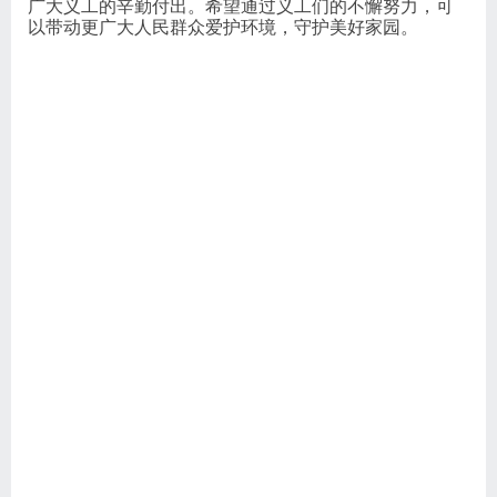
为了更好地美化城市，洁净家园，阳光义工队、身边好
人志愿服务队、益路同行志愿服务队、心连心爱心团
队、缘梦义工队针对景区周边、汽车站、龙河沿岸等人
流密集处，开展捡拾垃圾、清除小广告等环境卫生清理
活动，参与共创文明城市。干净整洁的城市环境是居民
健康生活的基础，城市环境变得更加整洁美丽，离不开
广大义工的辛勤付出。希望通过义工们的不懈努力，可
以带动更广大人民群众爱护环境，守护美好家园。