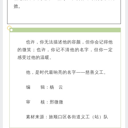
讲啦》，队员们深受感动与鼓舞；10月29日，身
边好人志愿服务队的舞蹈队参加登峰街道工会举办
的工间操比赛，参与文化活动弘扬生活正能量。
4、缘梦义工队国庆节期间，用自己精彩的节
目，向祖国母亲致以最真诚的祝福。
5、为了庆祝伟大祖国72周年华诞，蓝天幸福
心理服务中心在国庆佳节期间推出“积极心理学与
幸福”主题心理公益服务行动。大家全情投入，互
相感染，在沟通中互相尊重、合作，取得极大成
效。
也许，你无法描述他的容颜，但你会记得他