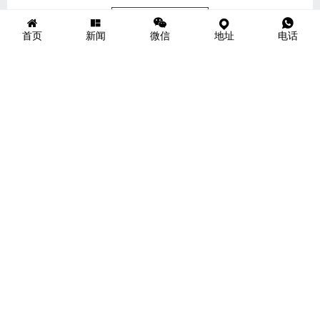
的微笑；也许，你记不清他的名字，但你一定
首页
新闻
微信
地址
电话
感受过他的温暖。
他，是时代最响亮的名字——慈善义工。
编 辑：杨 云
审 核：邢微微
素材来源：旅顺口区各街道义工（站）队
旅顺慈善