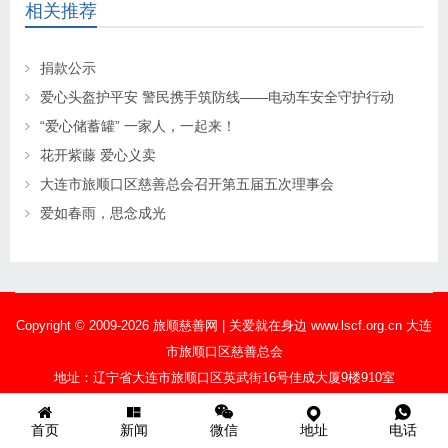
相关推荐
捐款公示
爱心头盔护平安 警民携手筑防线——电动车安全守护行动
“爱心储蓄罐” 一家人，一起来！
花开紫藤 爱心义卖
大连市旅顺口区慈善总会召开第五届五次理事会
爱如春雨，思念成光
Copyright © 2009-2026 旅顺慈善网 | 关爱就在身边 www.lscf.org.cn 大连
市旅顺口区慈善总会
地址：辽宁省大连市旅顺口区英武街16号佳成大厦9楼910室
ICP备案号：辽ICP备18006489号-1
公安备案号：21021202000303
首页
新闻
微信
地址
电话